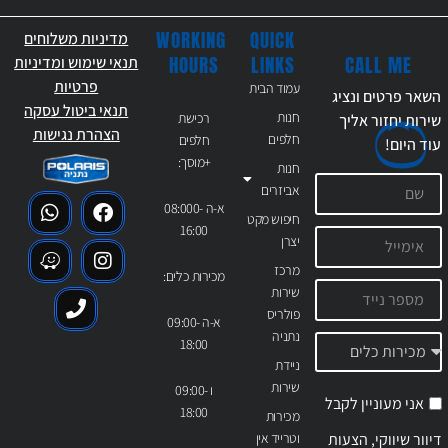
WORKING
QUICK
מדיניות משלוחים
CALL ME
HOURS
LINKS
תנאי שימוש ומדיניות
פרטיות
עמוד הבית
השאר פרטים ונציג
תנאי ביטול עסקה
חנות
רכישת
שירות יחזור אליך
הצהרת נגישות
חלפים
חלפים
עוד
היום!
+מוסך:
חנות
אביזרים
א-ה 08:000-
חיפוש מקט
16:00
יצרן
מרכז
מכירות כלים:
שירות
פולריס
א-ה 09:00-
נתניה
18:00
ניידת
שירות
ו 09:00-
אני מעוניין לקבל
18:00
מכירות
דיוור שיווקי, הצעות
וטרייד אין