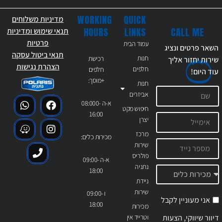
WORKING
QUICK
מדיניות משלוחים
CALL ME
HOURS
LINKS
תנאי שימוש ומדיניות
פרטיות
עמוד הבית
השאר פרטים ונציג
תנאי ביטול עסקה
חנות
רכישת
שירות יחזור אליך
הצהרת נגישות
חלפים
חלפים
עוד
היום!
+מוסך:
חנות
אביזרים
א-ה 08:000-
חיפוש מקט
16:00
יצרן
מרכז
מכירות כלים:
שירות
פולריס
א-ה 09:00-
נתניה
18:00
ניידת
שירות
ו 09:00-
אני מעוניין לקבל
18:00
מכירות
דיוור שיווקי, הצעות
וטרייד אין