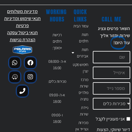
WORKING
QUICK
מדיניות משלוחים
CALL ME
HOURS
LINKS
תנאי שימוש ומדיניות
פרטיות
עמוד הבית
השאר פרטים ונציג
תנאי ביטול עסקה
חנות
רכישת
שירות יחזור אליך
הצהרת נגישות
חלפים
חלפים
עוד
היום!
+מוסך:
חנות
אביזרים
א-ה 08:000-
חיפוש מקט
16:00
יצרן
מרכז
מכירות כלים:
שירות
פולריס
א-ה 09:00-
נתניה
18:00
ניידת
שירות
ו 09:00-
אני מעוניין לקבל
18:00
מכירות
דיוור שיווקי, הצעות
וטרייד אין