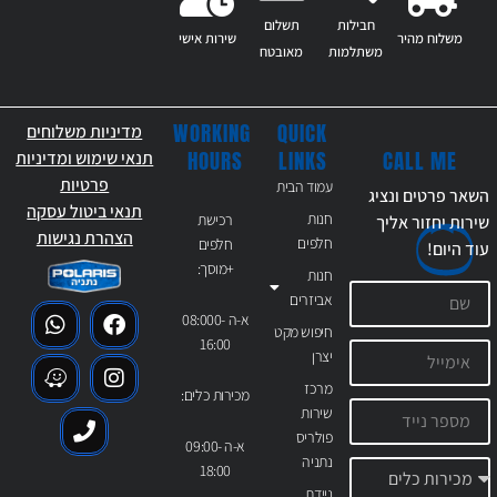
חבילות
תשלום
משלוח מהיר
שירות אישי
משתלמות
מאובטח
WORKING
QUICK
מדיניות משלוחים
CALL ME
HOURS
LINKS
תנאי שימוש ומדיניות
פרטיות
עמוד הבית
השאר פרטים ונציג
תנאי ביטול עסקה
חנות
רכישת
שירות יחזור אליך
הצהרת נגישות
חלפים
חלפים
עוד
היום!
+מוסך:
חנות
אביזרים
א-ה 08:000-
חיפוש מקט
16:00
יצרן
מרכז
מכירות כלים:
שירות
פולריס
א-ה 09:00-
נתניה
18:00
ניידת