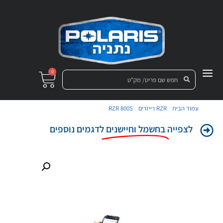
0
/
/
/ מפסק אור בלם (חיישן ברקס)
עמוד הבית
RZR רייזרים
RZR 800S
לצפייה
בחשמל וחיישנים
לדגמים נוספים