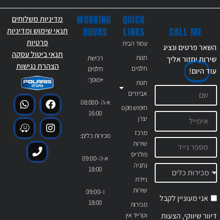
WORKING
QUICK
מדיניות משלוחים
CALL ME
HOURS
LINKS
תנאי שימוש ומדיניות
פרטיות
עמוד הבית
השאר פרטים ונציג
תנאי ביטול עסקה
חנות
רכישת
שירות יחזור אליך
הצהרת נגישות
חלפים
חלפים
עוד
היום!
+מוסך:
חנות
אביזרים
א-ה 08:000-
חיפוש מקט
16:00
יצרן
מרכז
מכירות כלים:
שירות
פולריס
א-ה 09:00-
נתניה
18:00
ניידת
שירות
ו 09:00-
אני מעוניין לקבל
18:00
מכירות
דיוור שיווקי, הצעות
וטרייד אין