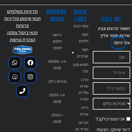
WORKING
QUICK
מדיניות משלוחים
CALL ME
HOURS
LINKS
תנאי שימוש ומדיניות
פרטיות
עמוד הבית
השאר פרטים ונציג
תנאי ביטול עסקה
חנות
רכישת
שירות יחזור אליך
הצהרת נגישות
חלפים
חלפים
עוד
היום!
+מוסך:
חנות
אביזרים
א-ה 08:000-
חיפוש מקט
16:00
יצרן
מרכז
מכירות כלים:
שירות
פולריס
א-ה 09:00-
נתניה
18:00
ניידת
שירות
ו 09:00-
אני מעוניין לקבל
18:00
מכירות
דיוור שיווקי, הצעות
וטרייד אין