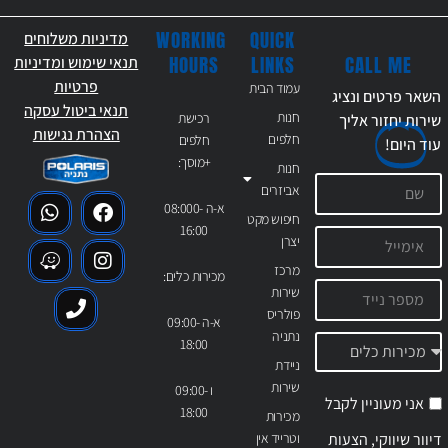
WORKING
QUICK
מדיניות משלוחים
CALL ME
HOURS
LINKS
תנאי שימוש ומדיניות
פרטיות
עמוד הבית
השאר פרטים ונציג
תנאי ביטול עסקה
חנות
רכישת
שירות יחזור אליך
הצהרת נגישות
חלפים
חלפים
עוד
היום!
+מוסך:
חנות
אביזרים
א-ה 08:000-
חיפוש מקט
16:00
יצרן
מרכז
מכירות כלים:
שירות
פולריס
א-ה 09:00-
נתניה
18:00
ניידת
שירות
ו 09:00-
אני מעוניין לקבל
18:00
מכירות
דיוור שיווקי, הצעות
וטרייד אין