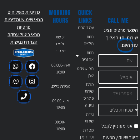
WORKING
QUICK
מדיניות משלוחים
CALL ME
HOURS
LINKS
תנאי שימוש ומדיניות
פרטיות
עמוד הבית
השאר פרטים ונציג
תנאי ביטול עסקה
חנות
רכישת
שירות יחזור אליך
הצהרת נגישות
חלפים
חלפים
עוד
היום!
+מוסך:
חנות
אביזרים
א-ה 08:000-
חיפוש מקט
16:00
יצרן
מרכז
מכירות כלים:
שירות
פולריס
א-ה 09:00-
נתניה
18:00
ניידת
שירות
ו 09:00-
אני מעוניין לקבל
18:00
מכירות
דיוור שיווקי, הצעות
וטרייד אין