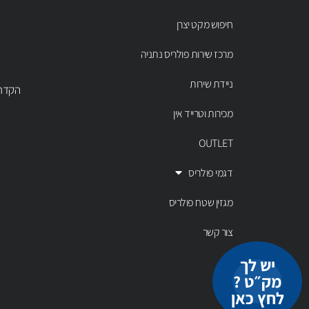
חיפוש מקט יצרן
מרכז שירות פולריס נתניה
ניידת שירות
הקדר 43 נתניה, טל' 00803
מכירות וטרייד אין
OUTLET
דגמי פולריס
מגזין שטח פולריס
צור קשר
יש לך
מק״ט ?
לחץ כאן