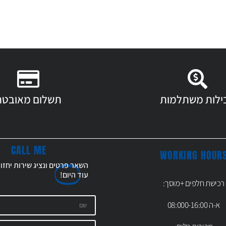
ילות משתלמות
תשלום מאובטח
CALL ME
WORKING HOUR
השאר פרטים ונציג שירות יחזו
עוד
היום!
רכישת חלפים +מוסך:
א-ה 08:000-16:00