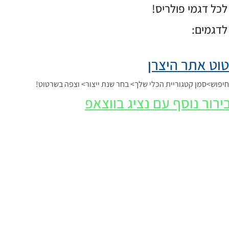
כל דגמי פולריס!
לדגמים:
וט אתר היצרן
פוש>סמן קטגוריית הכלי שלך> בחר שנת ייצור> וצפה בשרטוט!
ירור נוסף עם נציג בווצאפ