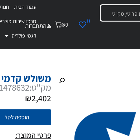
עמוד הבית
חנות
0
מרכז שירות פולריס
₪
0
התחברות
דגמי פולריס
משולש קדמי ללמיטד אדישיין
משולש קדמי ל
מק"ט:1021478632
₪
2,402
הוספה לסל
פרטי המוצר: