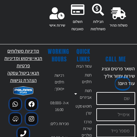
חבילות
תשלום
משלוח מהיר
שירות אישי
משתלמות
מאובטח
WORKING
QUICK
מדיניות משלוחים
CALL ME
HOURS
LINKS
תנאי שימוש ומדיניות
פרטיות
עמוד הבית
השאר פרטים ונציג
תנאי ביטול עסקה
חנות
רכישת
שירות יחזור אליך
הצהרת נגישות
חלפים
חלפים
עוד
היום!
+מוסך:
חנות
אביזרים
א-ה 08:000-
חיפוש מקט
16:00
יצרן
מרכז
מכירות כלים:
שירות
פולריס