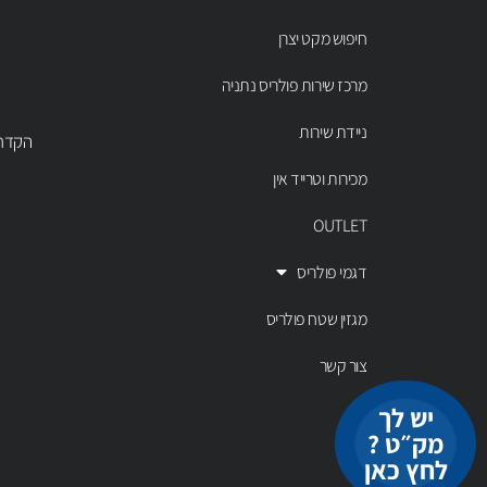
חיפוש מקט יצרן
מרכז שירות פולריס נתניה
ניידת שירות
הקדר 43 נתניה, טל' 00803
מכירות וטרייד אין
OUTLET
דגמי פולריס
מגזין שטח פולריס
צור קשר
יש לך
מק״ט ?
לחץ כאן