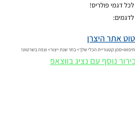
כל דגמי פולריס!
לדגמים:
וט אתר היצרן
פוש>סמן קטגוריית הכלי שלך> בחר שנת ייצור> וצפה בשרטוט!
ירור נוסף עם נציג בווצאפ