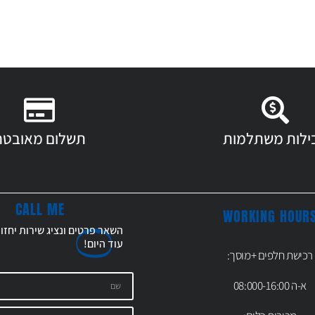
ילות משתלמות
תשלום מאובטח
CALL ME
WORKING HOUR
השאר פרטים ונציג שירות יחזו
עוד
היום!
רכישת חלפים +מוסך:
א-ה 08:000-16:00