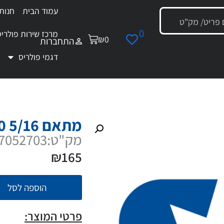
עמוד הבית
חנות
0
מרכז שירות פולריס
₪
0
התחברות
דגמי פולריס
 מתאם 5/16 QC X M10X1.0
מתאם 5/16 QC X M10X1.0
מק"ט:7052703
₪
165
הוספה לסל
פרטי המוצר: