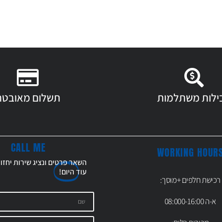
ילות משתלמות
תשלום מאובטח
CALL ME
WORKING HOUR
השאר פרטים ונציג שירות יחזו
עוד
היום!
רכישת חלפים +מוסך:
א-ה 08:000-16:00