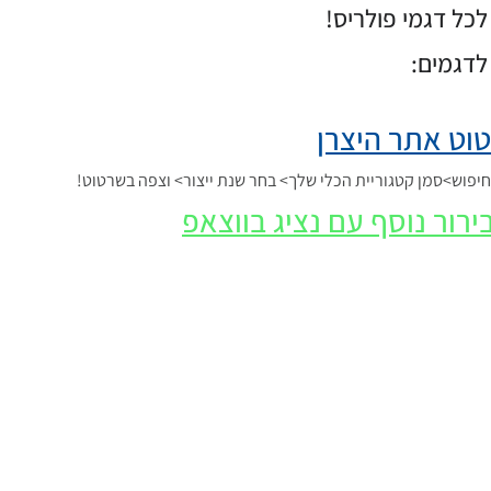
כל דגמי פולריס!
לדגמים:
וט אתר היצרן
פוש>סמן קטגוריית הכלי שלך> בחר שנת ייצור> וצפה בשרטוט!
ירור נוסף עם נציג בווצאפ