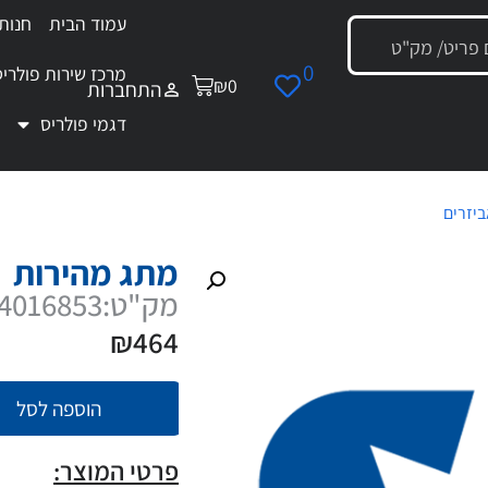
עמוד הבית
חנות
0
מרכז שירות פולריס
₪
0
התחברות
דגמי פולריס
ביזרים
/ מתג מהירות
מתג מהירות
מק"ט:4016853
₪
464
הוספה לסל
פרטי המוצר: