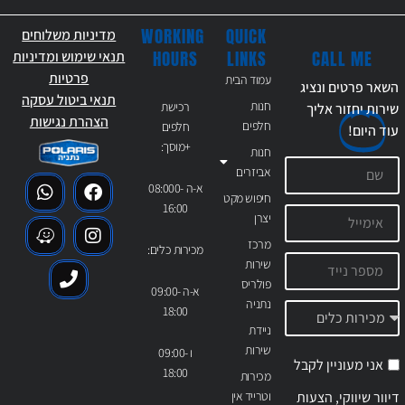
WORKING
QUICK
מדיניות משלוחים
CALL ME
HOURS
LINKS
תנאי שימוש ומדיניות
פרטיות
עמוד הבית
השאר פרטים ונציג
תנאי ביטול עסקה
חנות
רכישת
שירות יחזור אליך
הצהרת נגישות
חלפים
חלפים
עוד
היום!
+מוסך:
חנות
אביזרים
א-ה 08:000-
חיפוש מקט
16:00
יצרן
מרכז
מכירות כלים:
שירות
פולריס
א-ה 09:00-
נתניה
18:00
ניידת
שירות
ו 09:00-
אני מעוניין לקבל
18:00
מכירות
דיוור שיווקי, הצעות
וטרייד אין