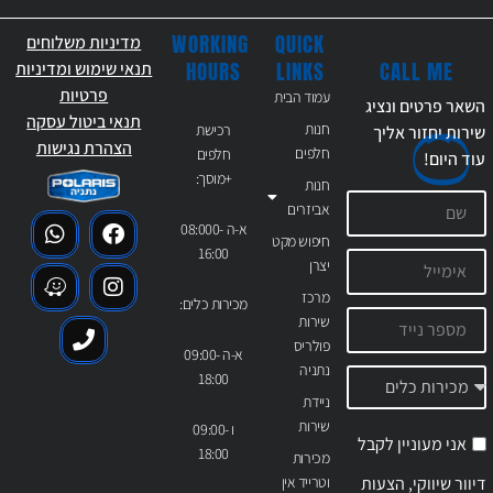
WORKING
QUICK
מדיניות משלוחים
CALL ME
HOURS
LINKS
תנאי שימוש ומדיניות
פרטיות
עמוד הבית
השאר פרטים ונציג
תנאי ביטול עסקה
חנות
רכישת
שירות יחזור אליך
הצהרת נגישות
חלפים
חלפים
עוד
היום!
+מוסך:
חנות
אביזרים
א-ה 08:000-
חיפוש מקט
16:00
יצרן
מרכז
מכירות כלים:
שירות
פולריס
א-ה 09:00-
נתניה
18:00
ניידת
שירות
ו 09:00-
אני מעוניין לקבל
18:00
מכירות
דיוור שיווקי, הצעות
וטרייד אין