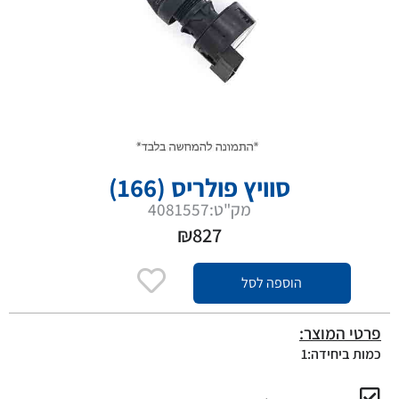
סוויץ פולריס (166)
מק"ט:4081557
₪
827
הוספה לסל
פרטי המוצר:
כמות ביחידה:1