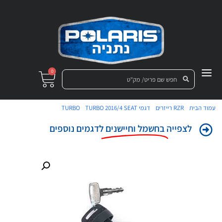
0
/
/
/
/ סוויץ פולריס (166)
עמוד הבית
RZR רייזרים
דגמי TURBO
TURBO 2016/4 SEAT
לצפייה
בחשמל וחיישנים
לדגמים נוספים