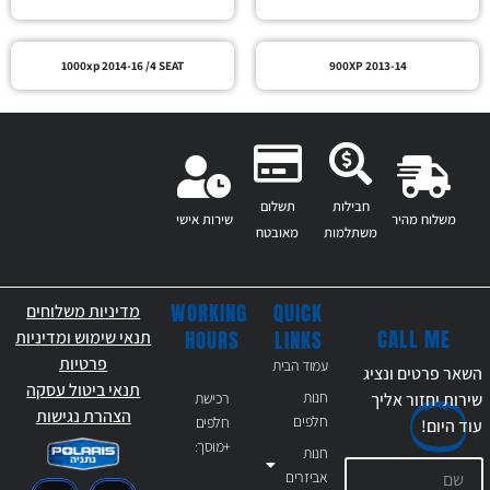
1000xp 2014-16 /4 SEAT
900XP 2013-14
חבילות
תשלום
משלוח מהיר
שירות אישי
משתלמות
מאובטח
WORKING
QUICK
מדיניות משלוחים
CALL ME
HOURS
LINKS
תנאי שימוש ומדיניות
פרטיות
עמוד הבית
השאר פרטים ונציג
תנאי ביטול עסקה
חנות
רכישת
שירות יחזור אליך
הצהרת נגישות
חלפים
חלפים
עוד
היום!
+מוסך:
חנות
אביזרים