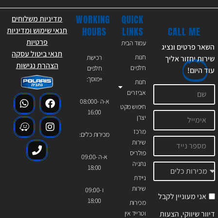
WORKING
QUICK
מדיניות משלוחים
CALL ME
HOURS
LINKS
תנאי שימוש ומדיניות
פרטיות
עמוד הבית
השאר פרטים ונציג
תנאי ביטול עסקה
חנות
רכישת
שירות יחזור אליך
הצהרת נגישות
חלפים
חלפים
עוד
היום!
+מוסך:
חנות
אביזרים
א-ה 08:000-
חיפוש מקט
16:00
יצרן
מרכז
מכירות כלים:
שירות
פולריס
א-ה 09:00-
נתניה
18:00
ניידת
שירות
ו 09:00-
אני מעוניין לקבל
18:00
מכירות
דיוור שיווקי, הצעות
וטרייד אין