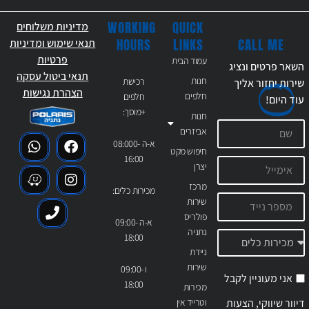
WORKING
QUICK
מדיניות משלוחים
CALL ME
HOURS
LINKS
תנאי שימוש ומדיניות
פרטיות
עמוד הבית
השאר פרטים ונציג
תנאי ביטול עסקה
חנות
רכישת
שירות יחזור אליך
הצהרת נגישות
חלפים
חלפים
עוד
היום!
+מוסך:
חנות
אביזרים
א-ה 08:000-
חיפוש מקט
16:00
יצרן
מרכז
מכירות כלים:
שירות
פולריס
א-ה 09:00-
נתניה
18:00
ניידת
שירות
ו 09:00-
אני מעוניין לקבל
18:00
מכירות
דיוור שיווקי, הצעות
וטרייד אין