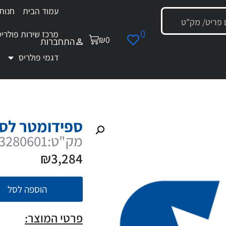
עמוד הבית
חנות
0
מרכז שירות פולריס
₪
0
התחברות
דגמי פולריס
 ספידומטר לספורטסמן 570
ספידומטר לספו
מק"ט:3280601
₪
3,284
הוספה לסל
פרטי המוצר: