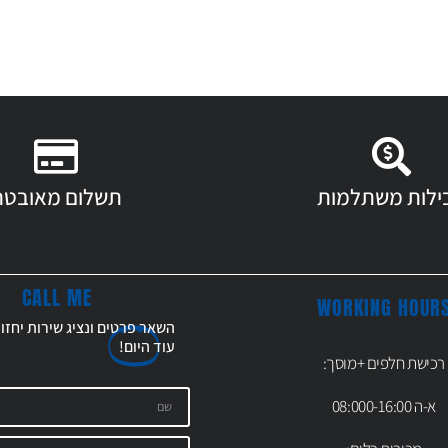
ילות משתלמות
תשלום מאובטח
CALL ME
WORKING HOUR
השאר פרטים ונציג שירות יחזו
עוד
היום!
רכישת חלפים +מוסך:
א-ה 08:000-16:00