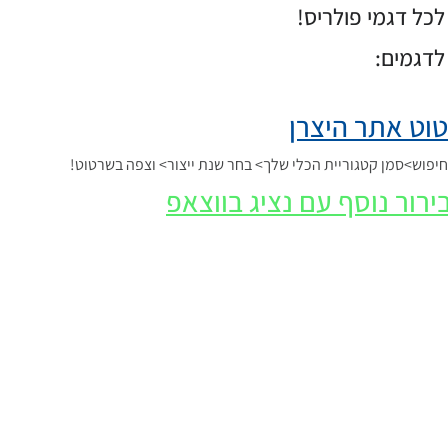
כל דגמי פולריס!
לדגמים:
וט אתר היצרן
פוש>סמן קטגוריית הכלי שלך> בחר שנת ייצור> וצפה בשרטוט!
ירור נוסף עם נציג בווצאפ