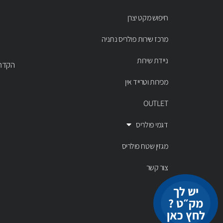
חיפוש מקט יצרן
מרכז שירות פולריס נתניה
ניידת שירות
הקדר 43 נתניה, טל' 00803
מכירות וטרייד אין
OUTLET
דגמי פולריס
מגזין שטח פולריס
צור קשר
יש לך
מק״ט ?
לחץ כאן