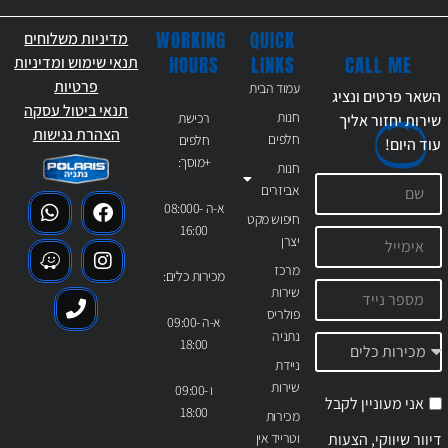
WORKING
QUICK
מדיניות משלוחים
CALL ME
HOURS
LINKS
תנאי שימוש ומדיניות
פרטיות
עמוד הבית
השאר פרטים ונציג
תנאי ביטול עסקה
חנות
רכישת
שירות יחזור אליך
הצהרת נגישות
חלפים
חלפים
עוד
היום!
+מוסך:
חנות
אביזרים
א-ה 08:000-
חיפוש מקט
16:00
יצרן
מרכז
מכירות כלים:
שירות
פולריס
א-ה 09:00-
נתניה
18:00
ניידת
שירות
ו 09:00-
אני מעוניין לקבל
18:00
מכירות
דיוור שיווקי, הצעות
וטרייד אין