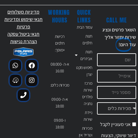
WORKING
QUICK
מדיניות משלוחים
CALL ME
HOURS
LINKS
תנאי שימוש ומדיניות
פרטיות
עמוד הבית
השאר פרטים ונציג
תנאי ביטול עסקה
חנות
רכישת
שירות יחזור אליך
הצהרת נגישות
חלפים
חלפים
עוד
היום!
+מוסך:
חנות
אביזרים
א-ה 08:000-
חיפוש מקט
16:00
יצרן
מרכז
מכירות כלים:
שירות
פולריס
א-ה 09:00-
נתניה
18:00
ניידת
שירות
ו 09:00-
אני מעוניין לקבל
18:00
מכירות
דיוור שיווקי, הצעות
וטרייד אין