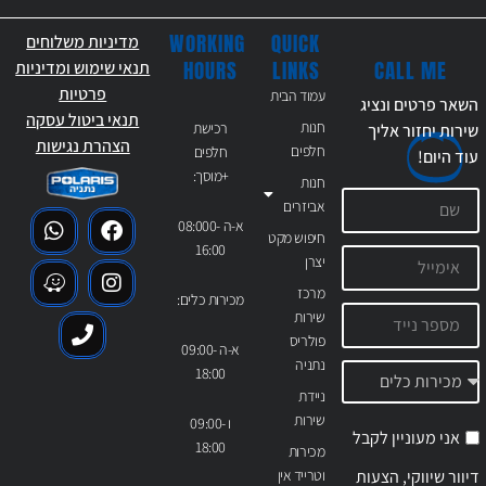
WORKING
QUICK
מדיניות משלוחים
CALL ME
HOURS
LINKS
תנאי שימוש ומדיניות
פרטיות
עמוד הבית
השאר פרטים ונציג
תנאי ביטול עסקה
חנות
רכישת
שירות יחזור אליך
הצהרת נגישות
חלפים
חלפים
עוד
היום!
+מוסך:
חנות
אביזרים
א-ה 08:000-
חיפוש מקט
16:00
יצרן
מרכז
מכירות כלים:
שירות
פולריס
א-ה 09:00-
נתניה
18:00
ניידת
שירות
ו 09:00-
אני מעוניין לקבל
18:00
מכירות
דיוור שיווקי, הצעות
וטרייד אין