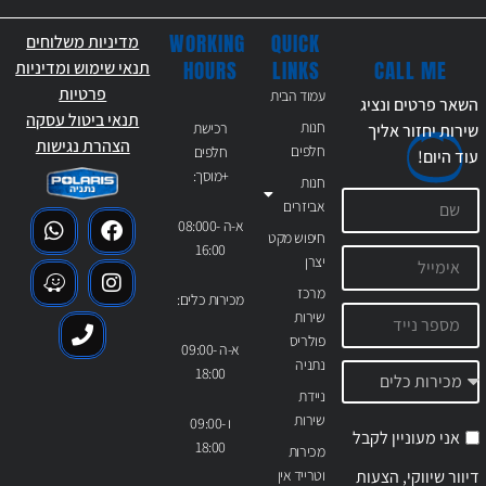
WORKING
QUICK
מדיניות משלוחים
CALL ME
HOURS
LINKS
תנאי שימוש ומדיניות
פרטיות
עמוד הבית
השאר פרטים ונציג
תנאי ביטול עסקה
חנות
רכישת
שירות יחזור אליך
הצהרת נגישות
חלפים
חלפים
עוד
היום!
+מוסך:
חנות
אביזרים
א-ה 08:000-
חיפוש מקט
16:00
יצרן
מרכז
מכירות כלים:
שירות
פולריס
א-ה 09:00-
נתניה
18:00
ניידת
שירות
ו 09:00-
אני מעוניין לקבל
18:00
מכירות
דיוור שיווקי, הצעות
וטרייד אין