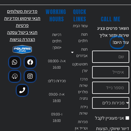
WORKING
QUICK
מדיניות משלוחים
CALL ME
HOURS
LINKS
תנאי שימוש ומדיניות
פרטיות
עמוד הבית
השאר פרטים ונציג
תנאי ביטול עסקה
חנות
רכישת
שירות יחזור אליך
הצהרת נגישות
חלפים
חלפים
עוד
היום!
+מוסך:
חנות
אביזרים
א-ה 08:000-
חיפוש מקט
16:00
יצרן
מרכז
מכירות כלים:
שירות
פולריס
א-ה 09:00-
נתניה
18:00
ניידת
שירות
ו 09:00-
אני מעוניין לקבל
18:00
מכירות
דיוור שיווקי, הצעות
וטרייד אין