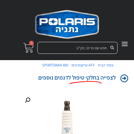
0
/
/
/ פלג (מצת)
עמוד הבית
ATV טרקטורונים
SPORTSMAN 800
לצפייה
בחלקי טיפול
לדגמים נוספים