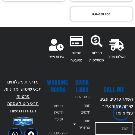
RANGER 800
חבילות
תשלום
משלוח מהיר
שירות אישי
משתלמות
מאובטח
WORKING
QUICK
מדיניות משלוחים
CALL ME
HOURS
LINKS
תנאי שימוש ומדיניות
פרטיות
עמוד הבית
השאר פרטים ונציג
תנאי ביטול עסקה
חנות
רכישת
שירות יחזור אליך
הצהרת נגישות
חלפים
חלפים
עוד
היום!
+מוסך:
חנות
אביזרים
א-ה 08:000-