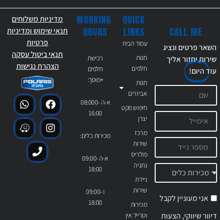
WORKING
QUICK
מדיניות משלוחים
CALL ME
HOURS
LINKS
תנאי שימוש ומדיניות
פרטיות
עמוד הבית
השאר פרטים ונציג
תנאי ביטול עסקה
חנות
רכישת
שירות יחזור אליך
הצהרת נגישות
חלפים
חלפים
עוד
היום!
+מוסך:
חנות
אביזרים
א-ה 08:000-
חיפוש מקט
16:00
יצרן
מרכז
מכירות כלים:
שירות
פולריס
א-ה 09:00-
נתניה
18:00
ניידת
שירות
ו 09:00-
אני מעוניין לקבל
18:00
מכירות
דיוור שיווקי, הצעות
וטרייד אין