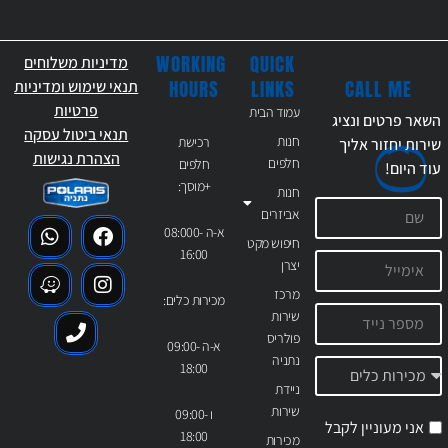
WORKING
QUICK
מדיניות משלוחים
CALL ME
HOURS
LINKS
תנאי שימוש ומדיניות
פרטיות
עמוד הבית
השאר פרטים ונציג
תנאי ביטול עסקה
חנות
רכישת
שירות יחזור אליך
הצהרת נגישות
חלפים
חלפים
עוד
היום!
+מוסך:
חנות
אביזרים
א-ה 08:000-
חיפוש מקט
16:00
יצרן
מרכז
מכירות כלים:
שירות
פולריס
א-ה 09:00-
נתניה
18:00
ניידת
שירות
ו 09:00-
אני מעוניין לקבל
18:00
מכירות