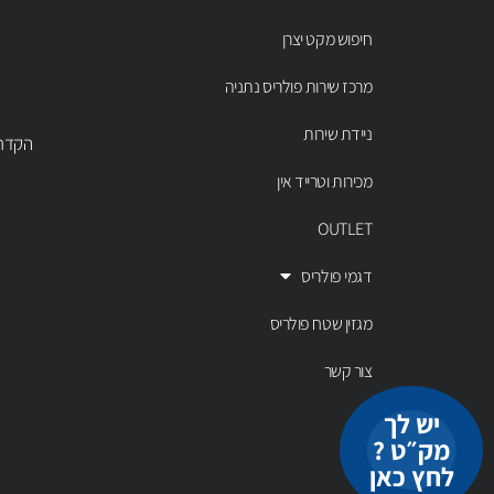
חיפוש מקט יצרן
מרכז שירות פולריס נתניה
ניידת שירות
הקדר 43 נתניה, טל' 00803
מכירות וטרייד אין
OUTLET
דגמי פולריס
מגזין שטח פולריס
צור קשר
יש לך
מק״ט ?
לחץ כאן