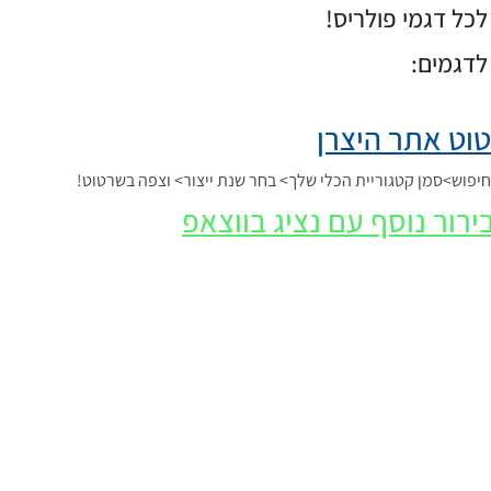
כל דגמי פולריס!
לדגמים:
וט אתר היצרן
פוש>סמן קטגוריית הכלי שלך> בחר שנת ייצור> וצפה בשרטוט!
ירור נוסף עם נציג בווצאפ