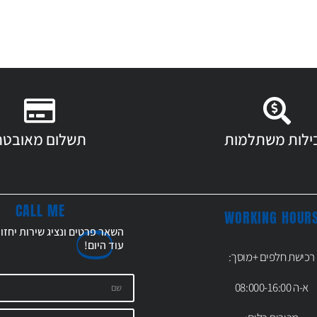
ילות משתלמות
תשלום מאובטח
CALL ME
WORKING HOUR
השאר פרטים ונציג שירות יחזו
עוד
היום!
רכישת חלפים +מוסך:
א-ה 08:000-16:00