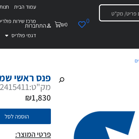
עמוד הבית
חנות
0
מרכז שירות פולריס
₪
0
התחברות
דגמי פולריס
ים
/ פנס ראשי שמאל RGR
פנס ראשי שמאל 
מק"ט:2415411
₪
1,830
הוספה לסל
פרטי המוצר: