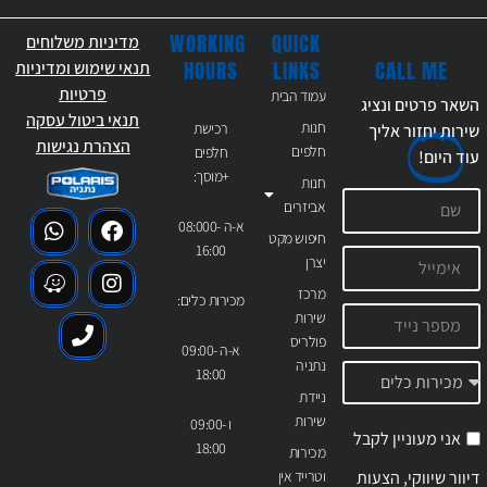
WORKING
QUICK
מדיניות משלוחים
CALL ME
HOURS
LINKS
תנאי שימוש ומדיניות
פרטיות
עמוד הבית
השאר פרטים ונציג
תנאי ביטול עסקה
חנות
רכישת
שירות יחזור אליך
הצהרת נגישות
חלפים
חלפים
עוד
היום!
+מוסך:
חנות
אביזרים
א-ה 08:000-
חיפוש מקט
16:00
יצרן
מרכז
מכירות כלים:
שירות
פולריס
א-ה 09:00-
נתניה
18:00
ניידת
שירות
ו 09:00-
אני מעוניין לקבל
18:00
מכירות
דיוור שיווקי, הצעות
וטרייד אין