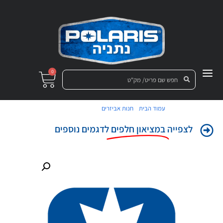
0
/
/ צינור-בלם קד
עמוד הבית
חנות אביזרים
לצפייה
במציאון חלפים
לדגמים נוספים