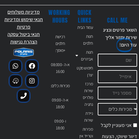
WORKING
QUICK
מדיניות משלוחים
CALL ME
HOURS
LINKS
תנאי שימוש ומדיניות
פרטיות
עמוד הבית
השאר פרטים ונציג
תנאי ביטול עסקה
חנות
רכישת
שירות יחזור אליך
הצהרת נגישות
חלפים
חלפים
עוד
היום!
+מוסך:
חנות
אביזרים
א-ה 08:000-
חיפוש מקט
16:00
יצרן
מרכז
מכירות כלים:
שירות
פולריס
א-ה 09:00-
נתניה
18:00
ניידת
שירות
ו 09:00-
אני מעוניין לקבל
18:00
מכירות
דיוור שיווקי, הצעות
וטרייד אין