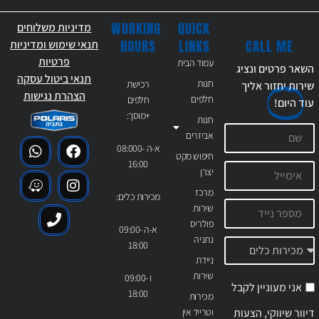
WORKING
QUICK
מדיניות משלוחים
CALL ME
HOURS
LINKS
תנאי שימוש ומדיניות
פרטיות
עמוד הבית
השאר פרטים ונציג
תנאי ביטול עסקה
חנות
רכישת
שירות יחזור אליך
הצהרת נגישות
חלפים
חלפים
עוד
היום!
+מוסך:
חנות
אביזרים
א-ה 08:000-
חיפוש מקט
16:00
יצרן
מרכז
מכירות כלים:
שירות
פולריס
א-ה 09:00-
נתניה
18:00
ניידת
שירות
ו 09:00-
אני מעוניין לקבל
18:00
מכירות
דיוור שיווקי, הצעות
וטרייד אין