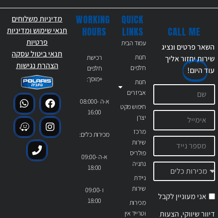
WORKING
QUICK
מדיניות משלוחים
CALL ME
HOURS
LINKS
תנאי שימוש ומדיניות
פרטיות
עמוד הבית
השאר פרטים ונציג
תנאי ביטול עסקה
חנות
רכישת
שירות יחזור אליך
הצהרת נגישות
חלפים
חלפים
עוד
היום!
+מוסך:
חנות
אביזרים
א-ה 08:000-
חיפוש מקט
16:00
יצרן
מרכז
מכירות כלים:
שירות
פולריס
א-ה 09:00-
נתניה
18:00
ניידת
שירות
ו 09:00-
אני מעוניין לקבל
18:00
מכירות
דיוור שיווקי, הצעות
וטרייד אין