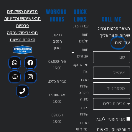
WORKING
QUICK
מדיניות משלוחים
CALL ME
HOURS
LINKS
תנאי שימוש ומדיניות
פרטיות
עמוד הבית
השאר פרטים ונציג
תנאי ביטול עסקה
חנות
רכישת
שירות יחזור אליך
הצהרת נגישות
חלפים
חלפים
עוד
היום!
+מוסך:
חנות
אביזרים
א-ה 08:000-
חיפוש מקט
16:00
יצרן
מרכז
מכירות כלים:
שירות
פולריס
א-ה 09:00-
נתניה
18:00
ניידת
שירות
ו 09:00-
אני מעוניין לקבל
18:00
מכירות
דיוור שיווקי, הצעות
וטרייד אין