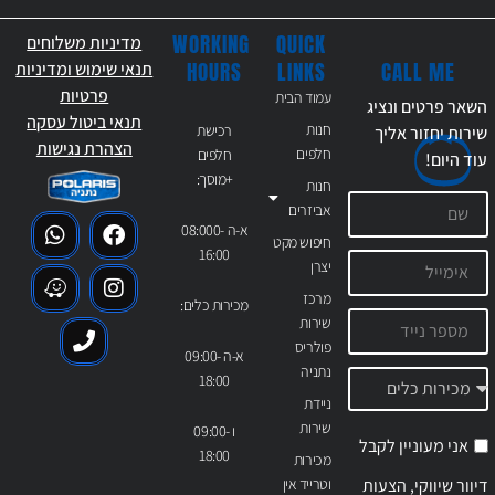
WORKING
QUICK
מדיניות משלוחים
CALL ME
HOURS
LINKS
תנאי שימוש ומדיניות
פרטיות
עמוד הבית
השאר פרטים ונציג
תנאי ביטול עסקה
חנות
רכישת
שירות יחזור אליך
הצהרת נגישות
חלפים
חלפים
עוד
היום!
+מוסך:
חנות
אביזרים
א-ה 08:000-
חיפוש מקט
16:00
יצרן
מרכז
מכירות כלים:
שירות
פולריס
א-ה 09:00-
נתניה
18:00
ניידת
שירות
ו 09:00-
אני מעוניין לקבל
18:00
מכירות
דיוור שיווקי, הצעות
וטרייד אין