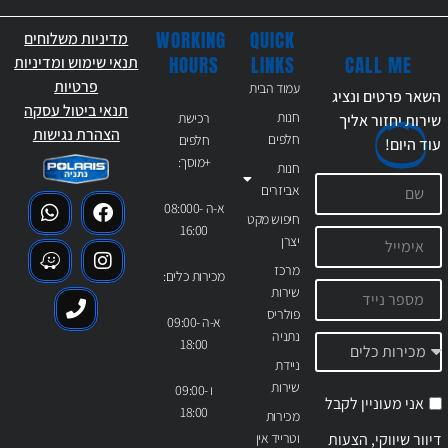
WORKING
QUICK
מדיניות משלוחים
CALL ME
HOURS
LINKS
תנאי שימוש ומדיניות
פרטיות
עמוד הבית
השאר פרטים ונציג
תנאי ביטול עסקה
חנות
רכישת
שירות יחזור אליך
הצהרת נגישות
חלפים
חלפים
עוד
היום!
+מוסך:
חנות
אביזרים
א-ה 08:000-
חיפוש מקט
16:00
יצרן
מרכז
מכירות כלים:
שירות
פולריס
א-ה 09:00-
נתניה
18:00
ניידת
שירות
ו 09:00-
אני מעוניין לקבל
18:00
מכירות
דיוור שיווקי, הצעות
וטרייד אין