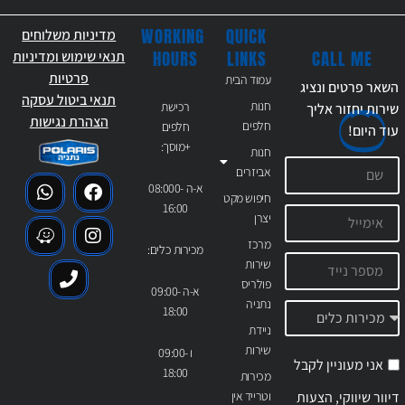
WORKING
QUICK
מדיניות משלוחים
CALL ME
HOURS
LINKS
תנאי שימוש ומדיניות
פרטיות
עמוד הבית
השאר פרטים ונציג
תנאי ביטול עסקה
חנות
רכישת
שירות יחזור אליך
הצהרת נגישות
חלפים
חלפים
עוד
היום!
+מוסך:
חנות
אביזרים
א-ה 08:000-
חיפוש מקט
16:00
יצרן
מרכז
מכירות כלים:
שירות
פולריס
א-ה 09:00-
נתניה
18:00
ניידת
שירות
ו 09:00-
אני מעוניין לקבל
18:00
מכירות
דיוור שיווקי, הצעות
וטרייד אין