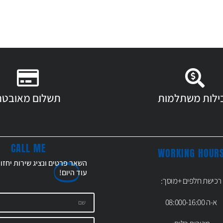
ילות משתלמות
תשלום מאובטח
CALL ME
WORKING HOUR
השאר פרטים ונציג שירות יחזו
עוד
היום!
רכישת חלפים +מוסך:
א-ה 08:000-16:00