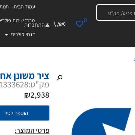
עמוד הבית
חנות
0
מרכז שירות פולריס
₪
0
התחברות
דגמי פולריס
/ ציר משונן אחורי קומפלט
ציר משונן אח
מק"ט:1333628
₪
2,938
הוספה לסל
פרטי המוצר: