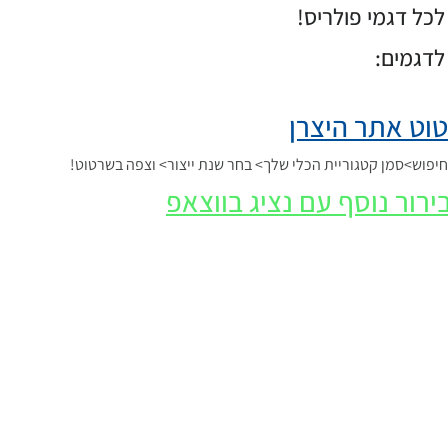
כל דגמי פולריס!
לדגמים:
וט אתר היצרן
פוש>סמן קטגוריית הכלי שלך> בחר שנת ייצור> וצפה בשרטוט!
ירור נוסף עם נציג בווצאפ