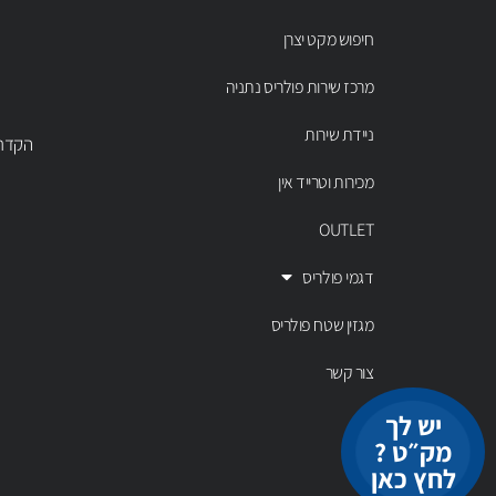
חיפוש מקט יצרן
מרכז שירות פולריס נתניה
ניידת שירות
הקדר 43 נתניה, טל' 00803
מכירות וטרייד אין
OUTLET
דגמי פולריס
מגזין שטח פולריס
צור קשר
יש לך
מק״ט ?
לחץ כאן