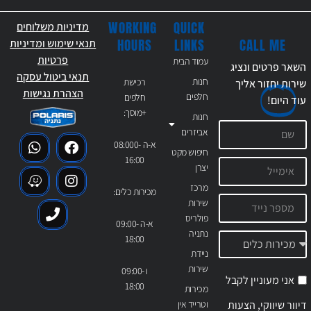
WORKING
QUICK
מדיניות משלוחים
CALL ME
HOURS
LINKS
תנאי שימוש ומדיניות
פרטיות
עמוד הבית
השאר פרטים ונציג
תנאי ביטול עסקה
חנות
רכישת
שירות יחזור אליך
הצהרת נגישות
חלפים
חלפים
עוד
היום!
+מוסך:
חנות
אביזרים
א-ה 08:000-
חיפוש מקט
16:00
יצרן
מרכז
מכירות כלים:
שירות
פולריס
א-ה 09:00-
נתניה
18:00
ניידת
שירות
ו 09:00-
אני מעוניין לקבל
18:00
מכירות
דיוור שיווקי, הצעות
וטרייד אין