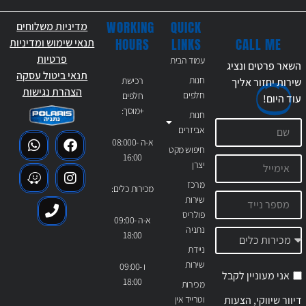
WORKING
QUICK
מדיניות משלוחים
CALL ME
HOURS
LINKS
תנאי שימוש ומדיניות
פרטיות
עמוד הבית
השאר פרטים ונציג
תנאי ביטול עסקה
חנות
רכישת
שירות יחזור אליך
הצהרת נגישות
חלפים
חלפים
עוד
היום!
+מוסך:
חנות
אביזרים
א-ה 08:000-
חיפוש מקט
16:00
יצרן
מרכז
מכירות כלים:
שירות
פולריס
א-ה 09:00-
נתניה
18:00
ניידת
שירות
ו 09:00-
אני מעוניין לקבל
18:00
מכירות
דיוור שיווקי, הצעות
וטרייד אין