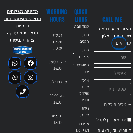
WORKING
QUICK
מדיניות משלוחים
CALL ME
HOURS
LINKS
תנאי שימוש ומדיניות
פרטיות
עמוד הבית
השאר פרטים ונציג
תנאי ביטול עסקה
חנות
רכישת
שירות יחזור אליך
הצהרת נגישות
חלפים
חלפים
עוד
היום!
+מוסך:
חנות
אביזרים
א-ה 08:000-
חיפוש מקט
16:00
יצרן
מרכז
מכירות כלים:
שירות
פולריס
א-ה 09:00-
נתניה
18:00
ניידת
שירות
ו 09:00-
אני מעוניין לקבל
18:00
מכירות
דיוור שיווקי, הצעות
וטרייד אין