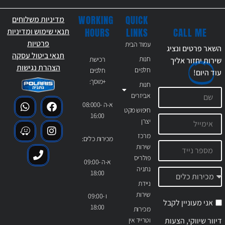
WORKING
QUICK
מדיניות משלוחים
CALL ME
HOURS
LINKS
תנאי שימוש ומדיניות
פרטיות
עמוד הבית
השאר פרטים ונציג
תנאי ביטול עסקה
חנות
רכישת
שירות יחזור אליך
הצהרת נגישות
חלפים
חלפים
עוד
היום!
+מוסך:
חנות
אביזרים
א-ה 08:000-
חיפוש מקט
16:00
יצרן
מרכז
מכירות כלים:
שירות
פולריס
א-ה 09:00-
נתניה
18:00
ניידת
שירות
ו 09:00-
אני מעוניין לקבל
18:00
מכירות
דיוור שיווקי, הצעות
וטרייד אין