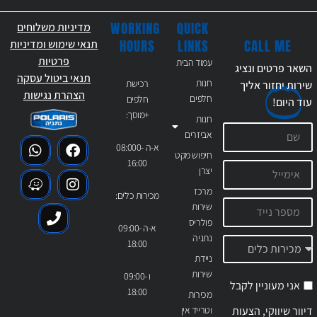
WORKING
QUICK
מדיניות משלוחים
CALL ME
HOURS
LINKS
תנאי שימוש ומדיניות
פרטיות
עמוד הבית
השאר פרטים ונציג
תנאי ביטול עסקה
חנות
רכישת
שירות יחזור אליך
הצהרת נגישות
חלפים
חלפים
עוד
היום!
+מוסך:
חנות
אביזרים
א-ה 08:000-
חיפוש מקט
16:00
יצרן
מרכז
מכירות כלים:
שירות
פולריס
א-ה 09:00-
נתניה
18:00
ניידת
שירות
ו 09:00-
אני מעוניין לקבל
18:00
מכירות
דיוור שיווקי, הצעות
וטרייד אין