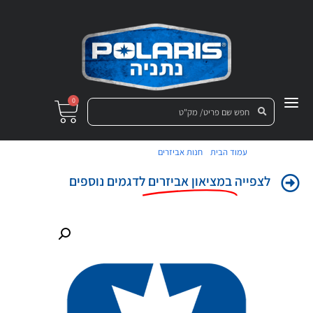
0
/
/ קיט דלת ימין לררינג'ר
עמוד הבית
חנות אביזרים
לצפייה
במציאון אביזרים
לדגמים נוספים