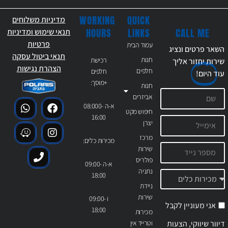
WORKING
QUICK
מדיניות משלוחים
CALL ME
HOURS
LINKS
תנאי שימוש ומדיניות
פרטיות
עמוד הבית
השאר פרטים ונציג
תנאי ביטול עסקה
חנות
רכישת
שירות יחזור אליך
הצהרת נגישות
חלפים
חלפים
עוד
היום!
+מוסך:
חנות
אביזרים
א-ה 08:000-
חיפוש מקט
16:00
יצרן
מרכז
מכירות כלים:
שירות
פולריס
א-ה 09:00-
נתניה
18:00
ניידת
שירות
ו 09:00-
אני מעוניין לקבל
18:00
מכירות
דיוור שיווקי, הצעות
וטרייד אין