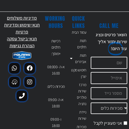
WORKING
QUICK
מדיניות משלוחים
CALL ME
HOURS
LINKS
תנאי שימוש ומדיניות
פרטיות
עמוד הבית
השאר פרטים ונציג
תנאי ביטול עסקה
חנות
רכישת
שירות יחזור אליך
הצהרת נגישות
חלפים
חלפים
עוד
היום!
+מוסך:
חנות
אביזרים
א-ה 08:000-
חיפוש מקט
16:00
יצרן
מרכז
מכירות כלים:
שירות
פולריס
א-ה 09:00-
נתניה
18:00
ניידת
שירות
ו 09:00-
אני מעוניין לקבל
18:00
מכירות