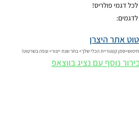
כל דגמי פולריס!
לדגמים:
וט אתר היצרן
פוש>סמן קטגוריית הכלי שלך> בחר שנת ייצור> וצפה בשרטוט!
ירור נוסף עם נציג בווצאפ