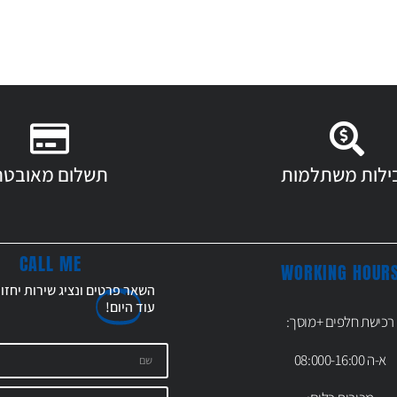
ילות משתלמות
תשלום מאובטח
CALL ME
WORKING HOUR
השאר פרטים ונציג שירות יחזו
עוד
היום!
רכישת חלפים +מוסך:
א-ה 08:000-16:00