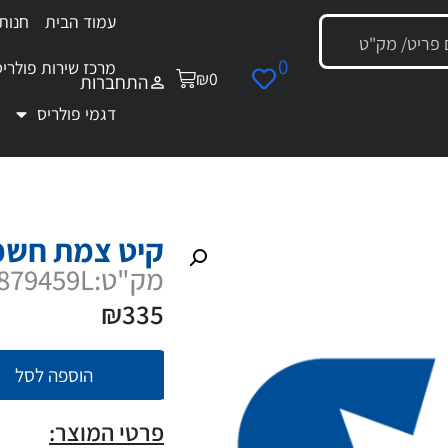
עמוד הבית
חנות
0
מרכז שירות פולריס
₪
0
התחברות
דגמי פולריס
קיט צמת חשמל למערכת שמע
קיט צמת חשמ
מק"ט:2879459L
₪
335
הוספה לסל
פרטי המוצר: