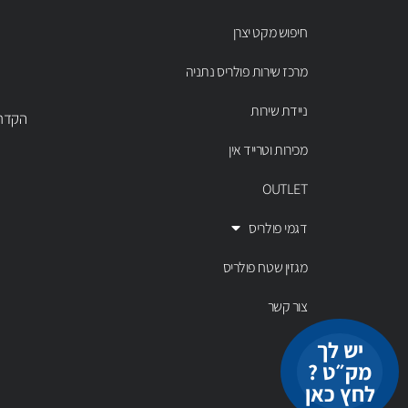
חיפוש מקט יצרן
מרכז שירות פולריס נתניה
ניידת שירות
הקדר 43 נתניה, טל' 00803
מכירות וטרייד אין
OUTLET
דגמי פולריס
מגזין שטח פולריס
צור קשר
יש לך
מק״ט ?
לחץ כאן