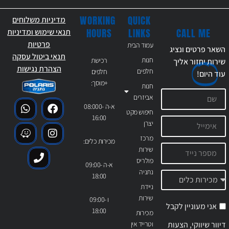
WORKING
QUICK
מדיניות משלוחים
CALL ME
HOURS
LINKS
תנאי שימוש ומדיניות
פרטיות
עמוד הבית
השאר פרטים ונציג
תנאי ביטול עסקה
חנות
רכישת
שירות יחזור אליך
הצהרת נגישות
חלפים
חלפים
עוד
היום!
+מוסך:
חנות
אביזרים
א-ה 08:000-
חיפוש מקט
16:00
יצרן
מרכז
מכירות כלים:
שירות
פולריס
א-ה 09:00-
נתניה
18:00
ניידת
שירות
ו 09:00-
אני מעוניין לקבל
18:00
מכירות
דיוור שיווקי, הצעות
וטרייד אין