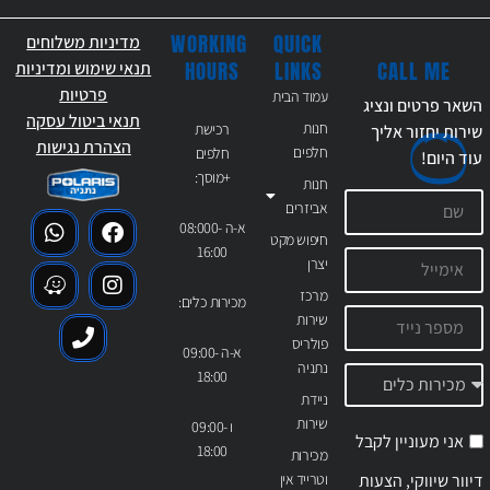
WORKING
QUICK
מדיניות משלוחים
CALL ME
HOURS
LINKS
תנאי שימוש ומדיניות
פרטיות
עמוד הבית
השאר פרטים ונציג
תנאי ביטול עסקה
חנות
רכישת
שירות יחזור אליך
הצהרת נגישות
חלפים
חלפים
עוד
היום!
+מוסך:
חנות
אביזרים
א-ה 08:000-
חיפוש מקט
16:00
יצרן
מרכז
מכירות כלים:
שירות
פולריס
א-ה 09:00-
נתניה
18:00
ניידת
שירות
ו 09:00-
אני מעוניין לקבל
18:00
מכירות
דיוור שיווקי, הצעות
וטרייד אין