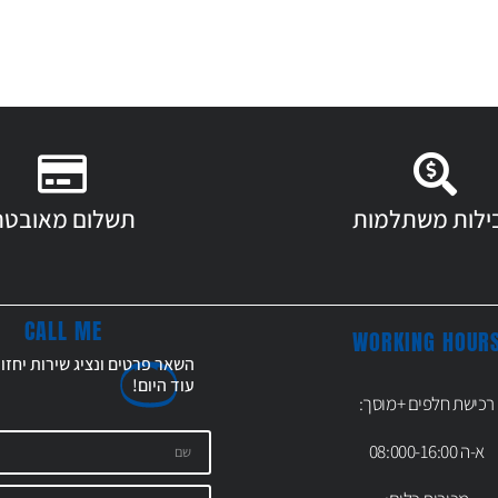
ילות משתלמות
תשלום מאובטח
CALL ME
WORKING HOUR
השאר פרטים ונציג שירות יחזו
עוד
היום!
רכישת חלפים +מוסך:
א-ה 08:000-16:00