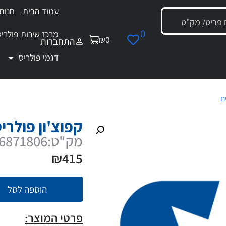
עמוד הבית
חנות
0
מרכז שירות פולריס
₪
0
התחברות
דגמי פולריס
ם
/ קפוצ'ון פולריס רוכסן L
קפוצ'ון פולריס
מק"ט:286871806
₪
415
הוספה לסל
פרטי המוצר: