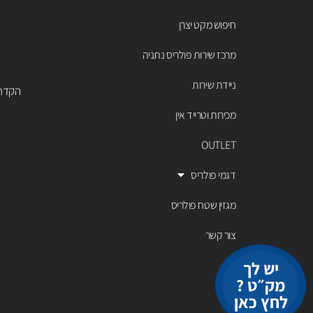
חיפוש מקט יצרן
מרכז שירות פולריס נתניה
ניידת שירות
הקדר 43 נתניה, טל' 00803
מכירות וטרייד אין
OUTLET
דגמי פולריס
מגזין שטח פולריס
צור קשר
יש לך
מק״ט ?
לחץ כאן