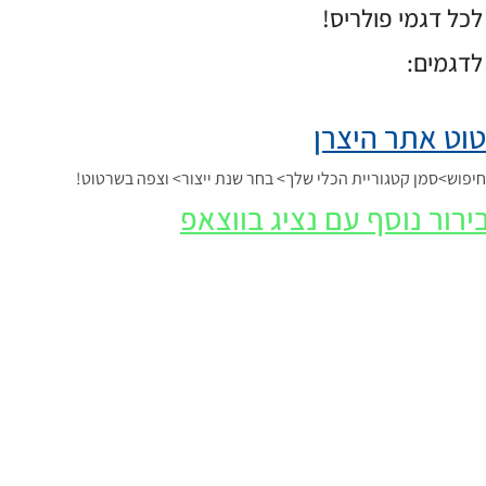
כל דגמי פולריס!
לדגמים:
וט אתר היצרן
פוש>סמן קטגוריית הכלי שלך> בחר שנת ייצור> וצפה בשרטוט!
ירור נוסף עם נציג בווצאפ