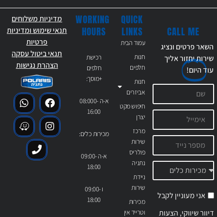
WORKING
QUICK
מדיניות משלוחים
CALL ME
HOURS
LINKS
תנאי שימוש ומדיניות
פרטיות
עמוד הבית
השאר פרטים ונציג
תנאי ביטול עסקה
חנות
רכישת
שירות יחזור אליך
הצהרת נגישות
חלפים
חלפים
עוד
היום!
+מוסך:
חנות
אביזרים
א-ה 08:000-
חיפוש מקט
16:00
יצרן
מרכז
מכירות כלים:
שירות
פולריס
א-ה 09:00-
נתניה
18:00
ניידת
שירות
ו 09:00-
אני מעוניין לקבל
18:00
מכירות
דיוור שיווקי, הצעות
וטרייד אין