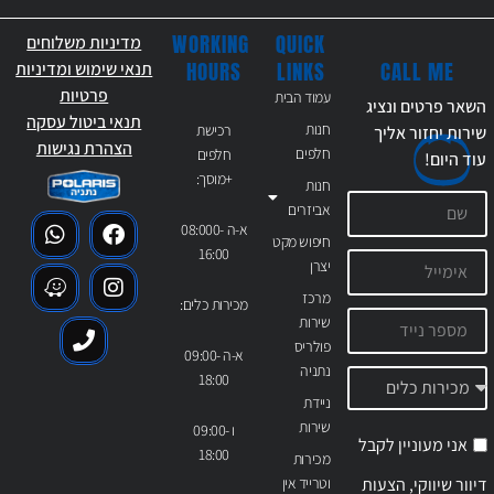
WORKING
QUICK
מדיניות משלוחים
CALL ME
HOURS
LINKS
תנאי שימוש ומדיניות
פרטיות
עמוד הבית
השאר פרטים ונציג
תנאי ביטול עסקה
חנות
רכישת
שירות יחזור אליך
הצהרת נגישות
חלפים
חלפים
עוד
היום!
+מוסך:
חנות
אביזרים
א-ה 08:000-
חיפוש מקט
16:00
יצרן
מרכז
מכירות כלים:
שירות
פולריס
א-ה 09:00-
נתניה
18:00
ניידת
שירות
ו 09:00-
אני מעוניין לקבל
18:00
מכירות
דיוור שיווקי, הצעות
וטרייד אין