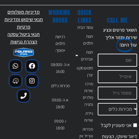
WORKING
QUICK
מדיניות משלוחים
CALL ME
HOURS
LINKS
תנאי שימוש ומדיניות
פרטיות
עמוד הבית
השאר פרטים ונציג
תנאי ביטול עסקה
חנות
רכישת
שירות יחזור אליך
הצהרת נגישות
חלפים
חלפים
עוד
היום!
+מוסך:
חנות
אביזרים
א-ה 08:000-
חיפוש מקט
16:00
יצרן
מרכז
מכירות כלים:
שירות
פולריס
א-ה 09:00-
נתניה
18:00
ניידת
שירות
ו 09:00-
אני מעוניין לקבל
18:00
מכירות
דיוור שיווקי, הצעות
וטרייד אין